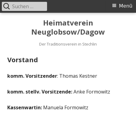
Suche
Primäres
Menü
nach:
Menü
Springe
Heimatverein
zum
Neuglobsow/Dagow
Inhalt
Der Traditionsverein in Stechlin
Vorstand
komm. Vorsitzender
: Thomas Kestner
komm. stellv. Vorsitzende:
Anke Formowitz
Kassenwartin:
Manuela Formowitz