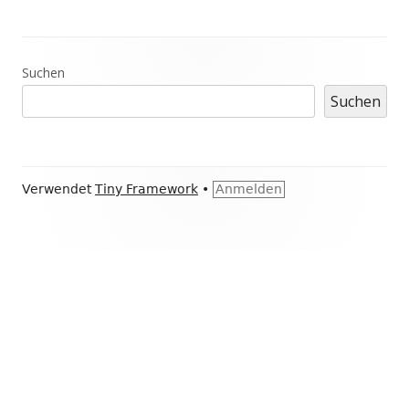
Haupt-
Suchen
Suchen
Seitenleiste
Footer
Verwendet
Tiny Framework
•
Anmelden
Inhalt